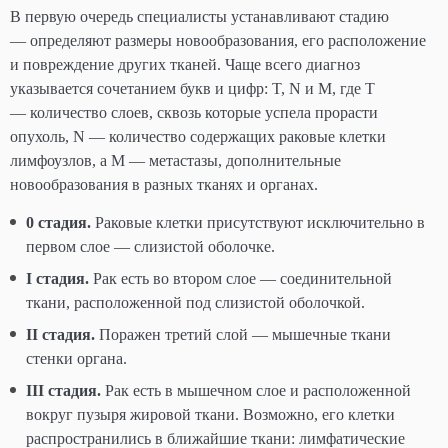
В первую очередь специалисты устанавливают стадию
— определяют размеры новообразования, его расположение
и повреждение других тканей. Чаще всего диагноз
указывается сочетанием букв и цифр: T, N и M, где Т
— количество слоев, сквозь которые успела прорасти
опухоль, N — количество содержащих раковые клетки
лимфоузлов, а М — метастазы, дополнительные
новообразования в разных тканях и органах.
0 стадия.
Раковые клетки присутствуют исключительно в
первом слое — слизистой оболочке.
I стадия.
Рак есть во втором слое — соединительной
ткани, расположенной под слизистой оболочкой.
II стадия.
Поражен третий слой — мышечные ткани
стенки органа.
III стадия.
Рак есть в мышечном слое и расположенной
вокруг пузыря жировой ткани. Возможно, его клетки
распространились в ближайшие ткани: лимфатические