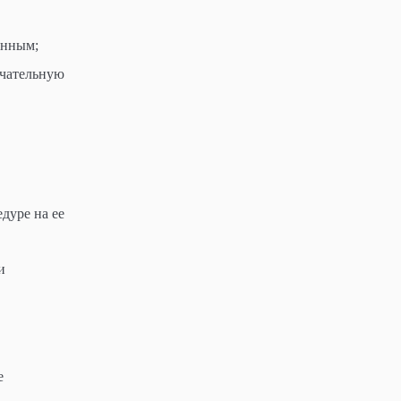
енным;
нчательную
дуре на ее
и
е