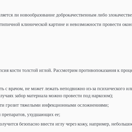
является ли новообразование доброкачественным либо злокачеств
нетипичной клинической картине и невозможности провести око
сия кости толстой иглой. Рассмотрим противопоказания к проце
ть с врачом, не может лежать неподвижно из-за психического ил
случаях забор материала можно провести под наркозом);
ости грозит тяжелыми инфекционными осложнениями;
 препаратов, ухудшающих ее;
получится безопасно ввести иглу через кожу, например, небольшо