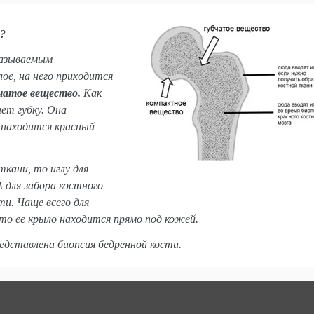
а?
называемым
ое, на него приходится
чатое вещество.
Как
ет губку. Она
 находится красный
ткани, то иглу для
 для забора костного
и. Чаще всего для
то ее крыло находится прямо под кожей.
редставлена биопсия бедренной кости
.