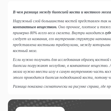
В чем разница между биопсией кости и костного мозг
Наружный слой большинства костей представлен так 
компактным веществом.
Оно прочное, плотное и тяжел
примерно 80% всего веса скелета. Внутри находится
губ
следует из названия, его внутренняя структура напомина
представлена костными трабекулами, между которыми
костный мозг.
Если нужно получить для исследования образец костной 
биопсии погружают неглубоко, в компактное вещество. А
мозга нужно ввести иглу в самую внутреннюю часть кост
этого проводится биопсия подвздошной кости, потому ч
Разница показана схематически на рисунке справа, где п