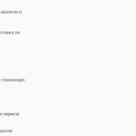
 анализы и
отовки не
 стационаре,
м наркоза
иопсия