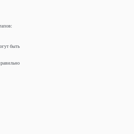
тапов:
огут быть
правильно