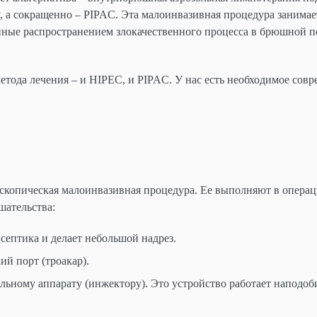
erapy, а сокращенно – PIPAC. Эта малоинвазивная процедура заним
нные распространением злокачественного процесса в брюшной п
ода лечения – и HIPEC, и PIPAC. У нас есть необходимое совр
скопическая малоинвазивная процедура. Ее выполняют в опера
шательства:
септика и делает небольшой надрез.
ий порт (троакар).
льному аппарату (инжектору). Это устройство работает наподоб