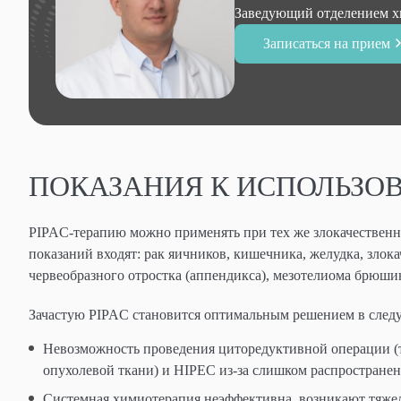
Заведующий отделением хи
Записаться на прием
ПОКАЗАНИЯ К ИСПОЛЬЗО
PIPAC-терапию можно применять при тех же злокачествен
показаний входят: рак яичников, кишечника, желудка, зло
червеобразного отростка (аппендикса), мезотелиома брюши
Зачастую PIPAC становится оптимальным решением в след
Невозможность проведения циторедуктивной операции (т
опухолевой ткани) и HIPEC из-за слишком распространен
Системная химиотерапия неэффективна, возникают тяжел