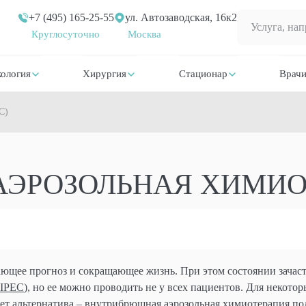
+7 (495) 165-25-55
ул. Автозаводская, 16к2
Круглосуточно
Москва
ология
Хирургия
Стационар
Врач
C)
ЭРОЗОЛЬНАЯ ХИМИОТ
ающее прогноз и сокращающее жизнь. При этом состоянии зача
IPEC
), но ее можно проводить не у всех пациентов. Для некото
ует альтернатива – внутрибрюшная аэрозольная химиотерапия по