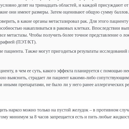
 условно делят на тринадцать областей, и каждой присуждают от 
и какие они имеют размеры. Затем оценивают общую сумму баллов.
ерить, в какие органы метастазировал рак. Для этого пациенту
собностью накапливаться в раковых клетках. Впоследствии вы
все метастазы. Чтобы получить более точное представление о л
графией (ПЭТ/КТ).
е пациента. Также могут пригодиться результаты исследований 
енту, в чем ее суть, какого эффекта планируется с помощью нее
ажно выяснить, страдает ли пациент какими-либо сопутствующи
и иными препаратами, не было ли у него ранее аллергических р
ить наркоз можно только на пустой желудок – в противном случ
ому минимум за 8 часов запрещается есть и пить любые жидкост