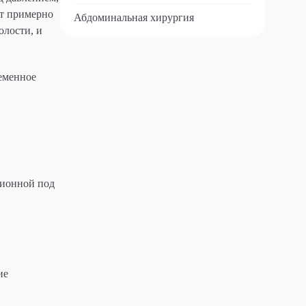
ает примерно
Абдоминальная хирургия
олости, и
еменное
ционной под
ие