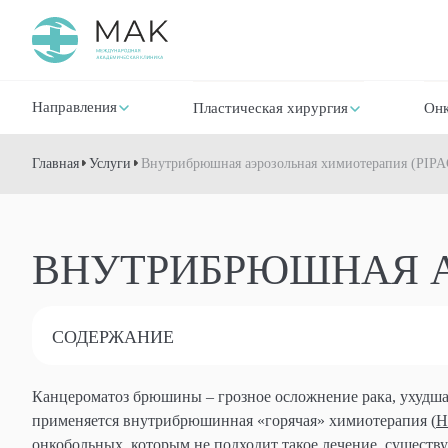
Направления
Пластическая хирургия
Онк
Главная
Услуги
Внутрибрюшная аэрозольная химиотерапия (PIPA
ВНУТРИБРЮШНАЯ А
СОДЕРЖАНИЕ
Канцероматоз брюшины – грозное осложнение рака, ухудш
применяется внутрибрюшинная «горячая» химиотерапия (
H
онкобольных, которым не подходит такое лечение, существ