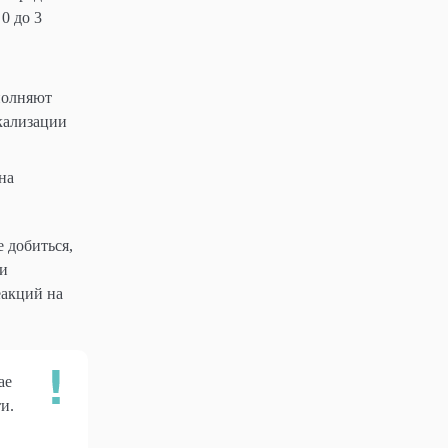
0 до 3
полняют
окализации
на
 добиться,
ми
еакций на
ае
и.