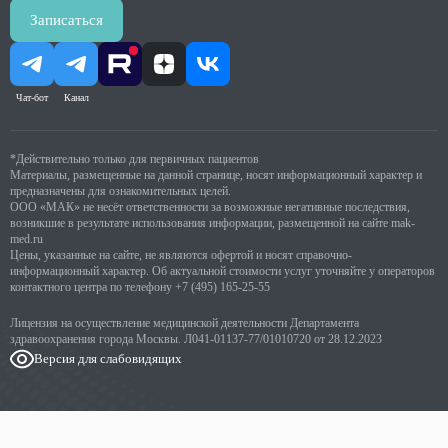
Записаться
Чат-бот
Канал
*Действительно только для первичных пациентов
Материалы, размещенные на данной странице, носят информационный характер и
предназначены для ознакомительных целей.
ООО «МАК» не несёт ответственности за возможные негативные последствия,
возникшие в результате использования информации, размещенной на сайте mak-
med.ru
Цены, указанные на сайте, не являются офертой и носят справочно-
информационный характер. Об актуальной стоимости услуг уточняйте у операторов
контактного центра по телефону
+7 (495) 165-25-55
Лицензия на осуществление медицинской деятельности Департамента
здравоохранения города Москвы. Л041-01137-77/01010720 от 28.12.2023
Версия для слабовидящих