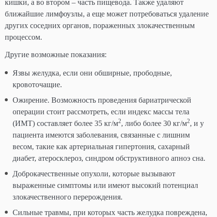
кишки, а во втором – часть пищевода. Также удаляют
ближайшие лимфоузлы, а еще может потребоваться удаление
других соседних органов, пораженных злокачественным
процессом.
Другие возможные показания:
Язвы желудка, если они обширные, прободные,
кровоточащие.
Ожирение. Возможность проведения бариатрической
операции стоит рассмотреть, если индекс массы тела
2
2
(ИМТ) составляет более 35 кг/м
, либо более 30 кг/м
, и у
пациента имеются заболевания, связанные с лишним
весом, такие как артериальная гипертония, сахарный
диабет, атеросклероз, синдром обструктивного апноэ сна.
Доброкачественные опухоли, которые вызывают
выраженные симптомы или имеют высокий потенциал
злокачественного перерождения.
Сильные травмы, при которых часть желудка повреждена,