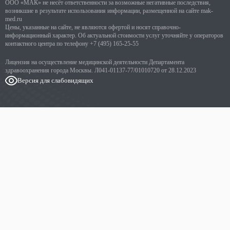
ООО «МАК» не несёт ответственности за возможные негативные последствия,
возникшие в результате использования информации, размещенной на сайте mak-
med.ru
Цены, указанные на сайте, не являются офертой и носят справочно-
информационный характер. Об актуальной стоимости услуг уточняйте у операторов
контактного центра по телефону
+7 (495) 165-25-55
Лицензия на осуществление медицинской деятельности Департамента
здравоохранения города Москвы. Л041-01137-77/01010720 от 28.12.2023
Версия для слабовидящих