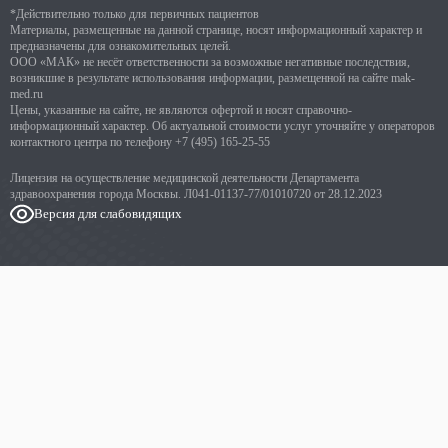
*Действительно только для первичных пациентов
Материалы, размещенные на данной странице, носят информационный характер и
предназначены для ознакомительных целей.
ООО «МАК» не несёт ответственности за возможные негативные последствия,
возникшие в результате использования информации, размещенной на сайте mak-
med.ru
Цены, указанные на сайте, не являются офертой и носят справочно-
информационный характер. Об актуальной стоимости услуг уточняйте у операторов
контактного центра по телефону
+7 (495) 165-25-55
Лицензия на осуществление медицинской деятельности Департамента
здравоохранения города Москвы. Л041-01137-77/01010720 от 28.12.2023
Версия для слабовидящих