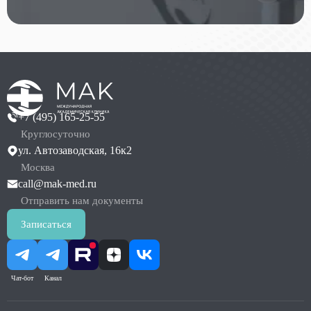
+7 (495) 165-25-55
Круглосуточно
ул. Автозаводская, 16к2
Москва
call@mak-med.ru
Отправить нам документы
Записаться
Чат-бот
Канал