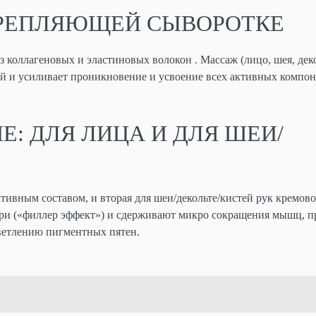
КРЕПЛЯЮЩЕЙ СЫВОРОТКЕ
з коллагеновых и эластиновых волокон . Массаж (лицо, шея, дек
й и усиливает проникновение и усвоение всех активных компо
 ДЛЯ ЛИЦА И ДЛЯ ШЕИ/
тивным составом, и вторая для шеи/декольте/кистей рук кремово
и («филлер эффект») и сдерживают микро сокращения мышц, п
ветлению пигментных пятен.