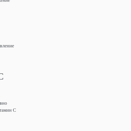
жение
овление
С
ивно
итамин С