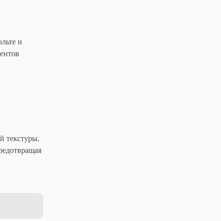
ольте и
нентов
й текстуры.
редотвращая