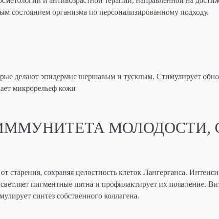
осметологии и антивозрастной терапии, направленной на дости
вым состоянием организма по персонализированному подходу.
орые делают эпидермис шершавым и тусклым. Стимулирует обн
вает микрорельеф кожи
ИММУНИТЕТА МОЛОДОСТИ, 
т старения, сохраняя целостность клеток Лангерганса. Интенс
светляет пигментные пятна и профилактирует их появление. В
мулирует синтез собственного коллагена.