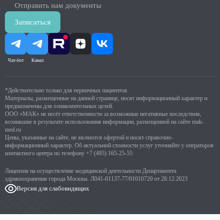
Отправить нам документы
Записаться
Чат-бот
Канал
*Действительно только для первичных пациентов
Материалы, размещенные на данной странице, носят информационный характер и
предназначены для ознакомительных целей.
ООО «МАК» не несёт ответственности за возможные негативные последствия,
возникшие в результате использования информации, размещенной на сайте mak-
med.ru
Цены, указанные на сайте, не являются офертой и носят справочно-
информационный характер. Об актуальной стоимости услуг уточняйте у операторов
контактного центра по телефону
+7 (495) 165-25-55
Лицензия на осуществление медицинской деятельности Департамента
здравоохранения города Москвы. Л041-01137-77/01010720 от 28.12.2023
Версия для слабовидящих