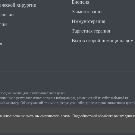
Биопсия
ической хирургии
Химиотерапия
ологии
Иммунотерапия
гии
Таргетная терапия
Вызов скорой помощи на дом
я
предназначены для ознакомительных целей.
никшие в результате использования информации, размещенной на сайте mak-med.ru
ый характер. Об актуальной стоимости услуг уточняйте у операторов контактного цент
я использование сайта, вы соглашаетесь с этим. Подробности об обработке ваших данн
ения города Москвы. Л041-01137-77/01010720 от 28.12.2023