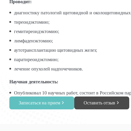
Проводит:
диагностику патологий щитовидной и околощитовидных 
тиреоидэктомию;
гемитиреоидэктомию;
лимфаденэктомию;
аутотрансплантацию щитовидных желез;
паратиреоидэктомию;
лечение опухолей надпочечников.
Научная деятельность:
Опубликовал 10 научных работ, состоит в Российском па
Записаться на прием
Оставить отзыв