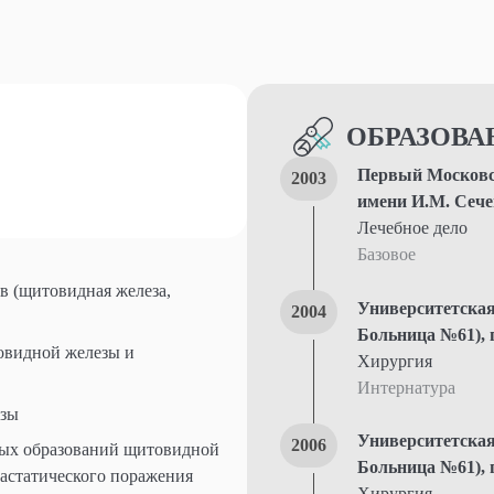
ОБРАЗОВА
Первый Московс
2003
имени И.М. Сече
Лечебное дело
Базовое
в (щитовидная железа,
Университетская
2004
Больница №61), 
овидной железы и
Хирургия
Интернатура
езы
Университетская
2006
вых образований щитовидной
Больница №61), 
астатического поражения
Хирургия