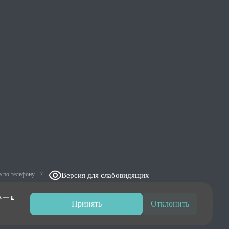
ра по телефону
+7
Версия для слабовидящих
ых —
в
Принять
Отклонить