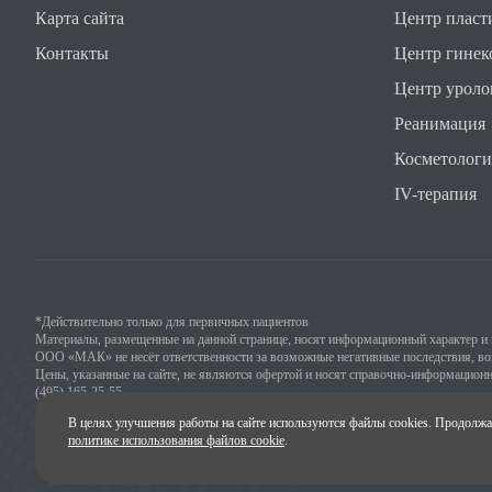
Карта сайта
Центр пласт
Контакты
Центр гинек
Центр уроло
Реанимация
Косметологи
IV-терапия
*Действительно только для первичных пациентов
Материалы, размещенные на данной странице, носят информационный характер и 
ООО «МАК» не несёт ответственности за возможные негативные последствия, воз
Цены, указанные на сайте, не являются офертой и носят справочно-информационн
(495) 165-25-55
В целях улучшения работы на сайте используются файлы cookies. Продолжа
Лицензия на осуществление медицинской деятельности Департамента здравоохран
политике использования файлов cookie
.