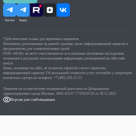
Чат-бот
Канал
*Действительно только для первичных пациентов
Материалы, размещенные на данной странице, носят информационный характер и
предназначены для ознакомительных целей.
ООО «МАК» не несёт ответственности за возможные негативные последствия,
возникшие в результате использования информации, размещенной на сайте mak-
med.ru
Цены, указанные на сайте, не являются офертой и носят справочно-
информационный характер. Об актуальной стоимости услуг уточняйте у операторов
контактного центра по телефону
+7 (495) 165-25-55
Лицензия на осуществление медицинской деятельности Департамента
здравоохранения города Москвы. Л041-01137-77/01010720 от 28.12.2023
Версия для слабовидящих