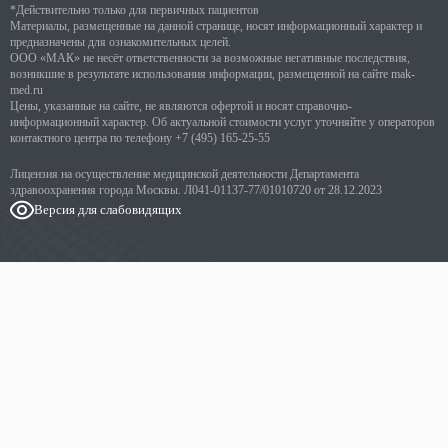
*Действительно только для первичных пациентов
Материалы, размещенные на данной странице, носят информационный характер и
предназначены для ознакомительных целей.
ООО «МАК» не несёт ответственности за возможные негативные последствия,
возникшие в результате использования информации, размещенной на сайте mak-
med.ru
Цены, указанные на сайте, не являются офертой и носят справочно-
информационный характер. Об актуальной стоимости услуг уточняйте у операторов
контактного центра по телефону
+7 (495) 165-25-55
Лицензия на осуществление медицинской деятельности Департамента
здравоохранения города Москвы. Л041-01137-77/01010720 от 28.12.2023
Версия для слабовидящих