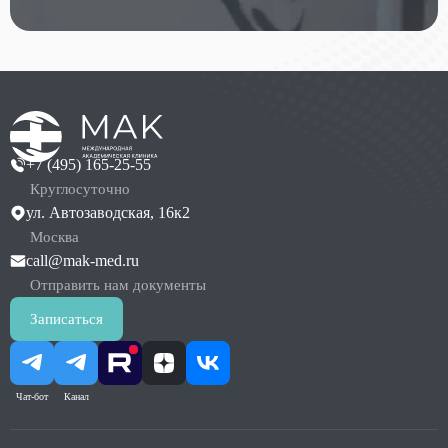
+7 (495) 165-25-55
Круглосуточно
ул. Автозаводская, 16к2
Москва
call@mak-med.ru
Отправить нам документы
Записаться
Чат-бот
Канал